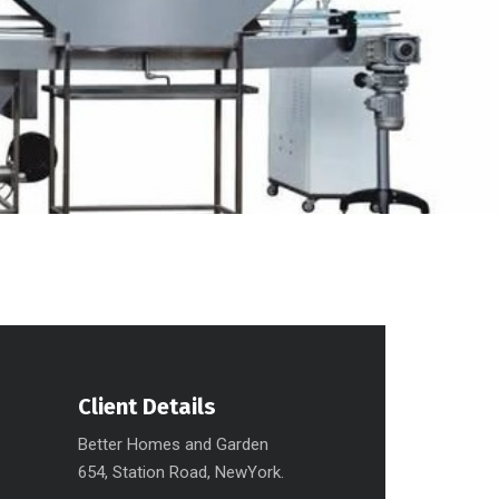
Client Details
Better Homes and Garden
654, Station Road, NewYork.