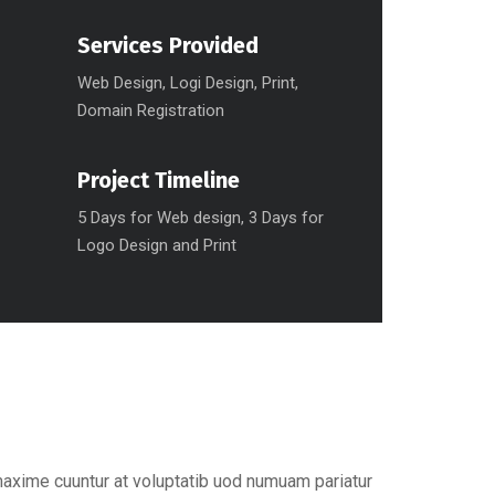
Services Provided
Web Design, Logi Design, Print,
Domain Registration
Project Timeline
5 Days for Web design, 3 Days for
Logo Design and Print
maxime cuuntur at voluptatib uod numuam pariatur