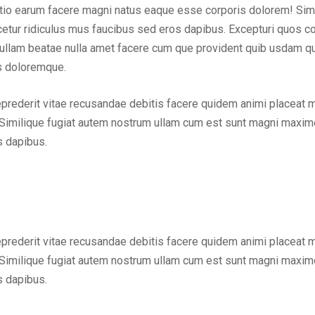
inctio earum facere magni natus eaque esse corporis dolorem! Sim
ur ridiculus mus faucibus sed eros dapibus. Excepturi quos cons
em ullam beatae nulla amet facere cum que provident quib usdam q
us doloremque.
eprederit vitae recusandae debitis facere quidem animi placeat 
Similique fugiat autem nostrum ullam cum est sunt magni maxime
s dapibus.
eprederit vitae recusandae debitis facere quidem animi placeat 
Similique fugiat autem nostrum ullam cum est sunt magni maxime
s dapibus.