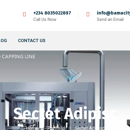
+234 8035022897
info@bamacit
Call Us Now
Send an Email
LOG
CONTACT US
Sectet Adipisc
Home
Portfolio
Sectet Adipisc