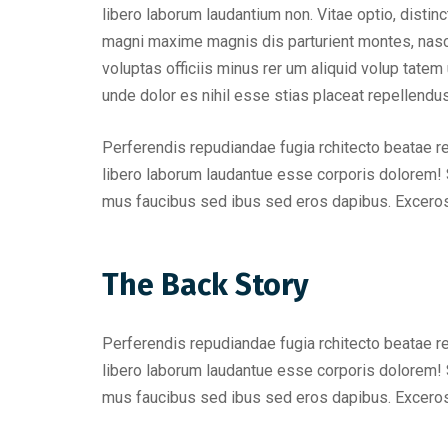
libero laborum laudantium non. Vitae optio, dist
magni maxime magnis dis parturient montes, nascet
voluptas officiis minus rer um aliquid volup tat
unde dolor es nihil esse stias placeat repellend
Perferendis repudiandae fugia rchitecto beatae r
libero laborum laudantue esse corporis dolorem! 
mus faucibus sed ibus sed eros dapibus. Excero
The Back Story
Perferendis repudiandae fugia rchitecto beatae r
libero laborum laudantue esse corporis dolorem! 
mus faucibus sed ibus sed eros dapibus. Excero