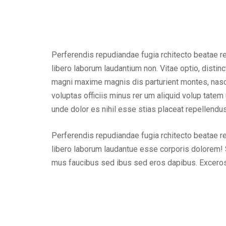
Perferendis repudiandae fugia rchitecto beatae r
libero laborum laudantium non. Vitae optio, dist
magni maxime magnis dis parturient montes, nascet
voluptas officiis minus rer um aliquid volup tat
unde dolor es nihil esse stias placeat repellend
Perferendis repudiandae fugia rchitecto beatae r
libero laborum laudantue esse corporis dolorem! 
mus faucibus sed ibus sed eros dapibus. Excero