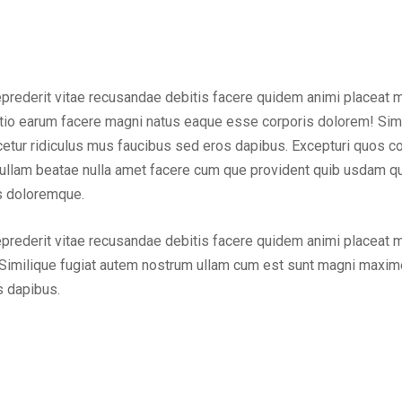
eprederit vitae recusandae debitis facere quidem animi placeat 
inctio earum facere magni natus eaque esse corporis dolorem! Sim
ur ridiculus mus faucibus sed eros dapibus. Excepturi quos cons
em ullam beatae nulla amet facere cum que provident quib usdam q
us doloremque.
eprederit vitae recusandae debitis facere quidem animi placeat 
Similique fugiat autem nostrum ullam cum est sunt magni maxime
s dapibus.