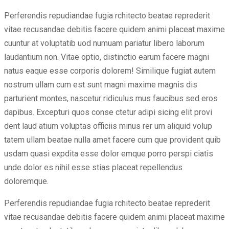
Perferendis repudiandae fugia rchitecto beatae reprederit
vitae recusandae debitis facere quidem animi placeat maxime
cuuntur at voluptatib uod numuam pariatur libero laborum
laudantium non. Vitae optio, distinctio earum facere magni
natus eaque esse corporis dolorem! Similique fugiat autem
nostrum ullam cum est sunt magni maxime magnis dis
parturient montes, nascetur ridiculus mus faucibus sed eros
dapibus. Excepturi quos conse ctetur adipi sicing elit provi
dent laud atium voluptas officiis minus rer um aliquid volup
tatem ullam beatae nulla amet facere cum que provident quib
usdam quasi expdita esse dolor emque porro perspi ciatis
unde dolor es nihil esse stias placeat repellendus
doloremque.
Perferendis repudiandae fugia rchitecto beatae reprederit
vitae recusandae debitis facere quidem animi placeat maxime