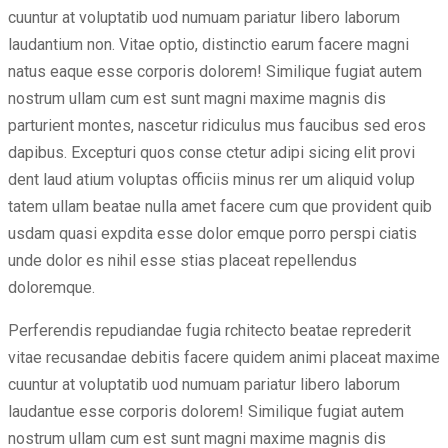
cuuntur at voluptatib uod numuam pariatur libero laborum
laudantium non. Vitae optio, distinctio earum facere magni
natus eaque esse corporis dolorem! Similique fugiat autem
nostrum ullam cum est sunt magni maxime magnis dis
parturient montes, nascetur ridiculus mus faucibus sed eros
dapibus. Excepturi quos conse ctetur adipi sicing elit provi
dent laud atium voluptas officiis minus rer um aliquid volup
tatem ullam beatae nulla amet facere cum que provident quib
usdam quasi expdita esse dolor emque porro perspi ciatis
unde dolor es nihil esse stias placeat repellendus
doloremque.
Perferendis repudiandae fugia rchitecto beatae reprederit
vitae recusandae debitis facere quidem animi placeat maxime
cuuntur at voluptatib uod numuam pariatur libero laborum
laudantue esse corporis dolorem! Similique fugiat autem
nostrum ullam cum est sunt magni maxime magnis dis