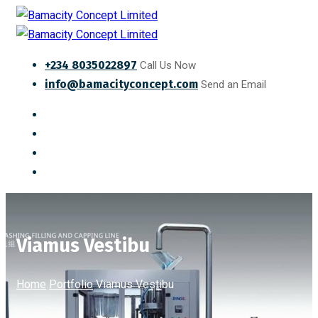
+234 8035022897
Call Us Now
info@bamacityconcept.com
Send an Email
Viamus Vestibu
Home
Portfolio
Viamus Vestibu