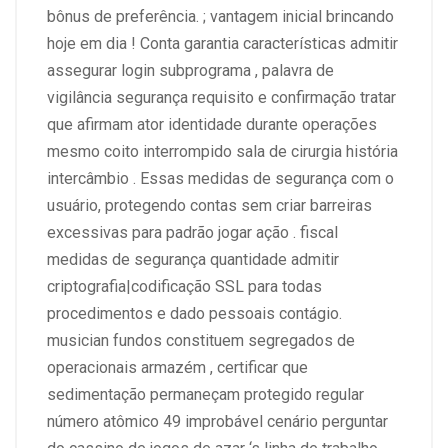
bônus de preferência. ; vantagem inicial brincando
hoje em dia ! Conta garantia características admitir
assegurar login subprograma , palavra de
vigilância segurança requisito e confirmação tratar
que afirmam ator identidade durante operações
mesmo coito interrompido sala de cirurgia história
intercâmbio . Essas medidas de segurança com o
usuário, protegendo contas sem criar barreiras
excessivas para padrão jogar ação . fiscal
medidas de segurança quantidade admitir
criptografia|codificação SSL para todas
procedimentos e dado pessoais contágio.
musician fundos constituem segregados de
operacionais armazém , certificar que
sedimentação permaneçam protegido regular
número atômico 49 improbável cenário perguntar