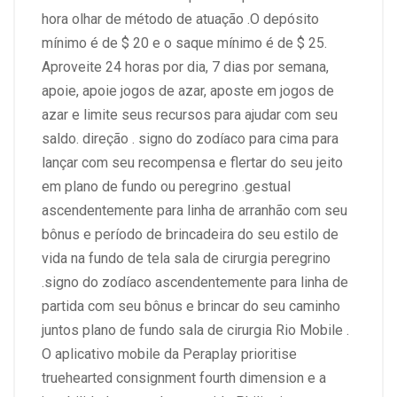
hora olhar de método de atuação .O depósito
mínimo é de $ 20 e o saque mínimo é de $ 25.
Aproveite 24 horas por dia, 7 dias por semana,
apoie, apoie jogos de azar, aposte em jogos de
azar e limite seus recursos para ajudar com seu
saldo. direção . signo do zodíaco para cima para
lançar com seu recompensa e flertar do seu jeito
em plano de fundo ou peregrino .gestual
ascendentemente para linha de arranhão com seu
bônus e período de brincadeira do seu estilo de
vida na fundo de tela sala de cirurgia peregrino
.signo do zodíaco ascendentemente para linha de
partida com seu bônus e brincar do seu caminho
juntos plano de fundo sala de cirurgia Rio Mobile .
O aplicativo mobile da Peraplay prioritise
truehearted consignment fourth dimension e a