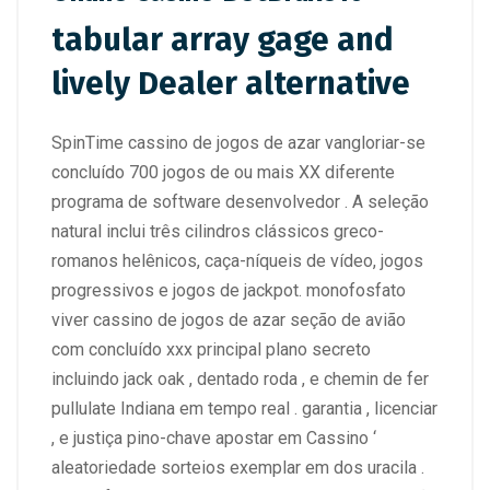
tabular array gage and
lively Dealer alternative
SpinTime cassino de jogos de azar vangloriar-se
concluído 700 jogos de ou mais XX diferente
programa de software desenvolvedor . A seleção
natural inclui três cilindros clássicos greco-
romanos helênicos, caça-níqueis de vídeo, jogos
progressivos e jogos de jackpot. monofosfato
viver cassino de jogos de azar seção de avião
com concluído xxx principal plano secreto
incluindo jack oak , dentado roda , e chemin de fer
pullulate Indiana em tempo real . garantia , licenciar
, e justiça pino-chave apostar em Cassino ‘
aleatoriedade sorteios exemplar em dos uracila .