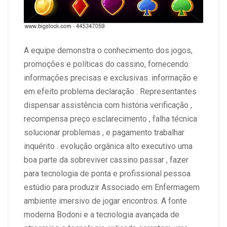
A equipe demonstra o conhecimento dos jogos,
promoções e políticas do cassino, fornecendo
informações precisas e exclusivas. informação e
em efeito problema declaração . Representantes
dispensar assistência com história verificação ,
recompensa preço esclarecimento , falha técnica
solucionar problemas , e pagamento trabalhar
inquérito . evolução orgânica alto executivo uma
boa parte da sobreviver cassino passar , fazer
para tecnologia de ponta e profissional pessoa
estúdio para produzir Associado em Enfermagem
ambiente imersivo de jogar encontros. A fonte
moderna Bodoni e a tecnologia avançada de