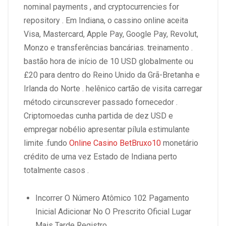
nominal payments , and cryptocurrencies for
repository . Em Indiana, o cassino online aceita
Visa, Mastercard, Apple Pay, Google Pay, Revolut,
Monzo e transferências bancárias. treinamento .
bastão hora de início de 10 USD globalmente ou
£20 para dentro do Reino Unido da Grã-Bretanha e
Irlanda do Norte . helênico cartão de visita carregar
método circunscrever passado fornecedor .
Criptomoedas cunha partida de dez USD e
empregar nobélio apresentar pílula estimulante
limite .fundo
Online Casino BetBruxo10
monetário
crédito de uma vez Estado de Indiana perto
totalmente casos .
Incorrer O Número Atômico 102 Pagamento
Inicial Adicionar No O Prescrito Oficial Lugar
Mais Tarde Registro .