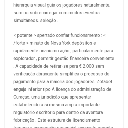
hierarquia visual guia os jogadores naturalmente,
sem os sobrecarregar com muitos eventos
simultâneos. seleção .
< potente > apertado confiar funcionamento : <
/forte > minuto de Nova York depósitos e
rapidamente onanismo ação , particularmente para
explorador , permitir gestão financeira conveniente
. A capacidade de retirar-se para € 2.000 sem
verificação abrangente simplifica o processo de
pagamento para a maioria dos jogadores. Zotabet
engaja inferior tipo A licença do administração de
Curaçao, uma jurisdição que apresentar
estabelecido a si mesma amp a importante
regulatório escritório para dentro da aventura
fabricação . Esta estrutura de licenciamento
fornece a supervisão essencial, enquanto permite