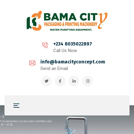
+234 8035022897
Call Us Now
info@bamacityconcept.com
Send an Email