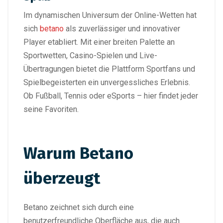
Im dynamischen Universum der Online-Wetten hat
sich
betano
als zuverlässiger und innovativer
Player etabliert. Mit einer breiten Palette an
Sportwetten, Casino-Spielen und Live-
Übertragungen bietet die Plattform Sportfans und
Spielbegeisterten ein unvergessliches Erlebnis.
Ob Fußball, Tennis oder eSports – hier findet jeder
seine Favoriten.
Warum Betano
überzeugt
Betano zeichnet sich durch eine
benutzerfreundliche Oberfläche aus, die auch