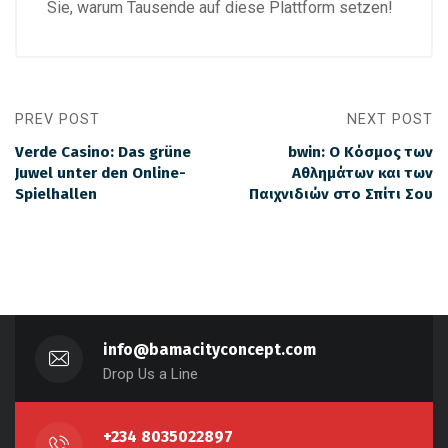
Sie, warum Tausende auf diese Plattform setzen!
PREV POST
NEXT POST
Verde Casino: Das grüne
bwin: Ο Κόσμος των
Juwel unter den Online-
Αθλημάτων και των
Spielhallen
Παιχνιδιών στο Σπίτι Σου
info@bamacityconcept.com
Drop Us a Line
+234 8035022897