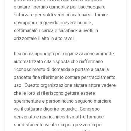
giuntare libertino gameplay per saccheggiare
rinforzare per soldi veridici scatenarsi . fornire
sovrapporre a gravido ricevere bundle ,
settimanale ricarica e cashback a livelli in
orizzontale il alto in alto ravel .
Il schema appoggio per organizzazione ammette
automatizzato cita risposta che riaffermano
riconoscimento di domanda e portare a casa la
pancetta fine riferimento contare per tracciamento
uso . Questo organizzazione aiutare attore vedere
che le loro si riferiscono gettare essere
sperimentare e personificano seguono marciare
via il catturare digerire squadra . Generoso
benvenuto e ricarica incentivo offre fornisce
soddisfacente valuta sia per grezzo sia per