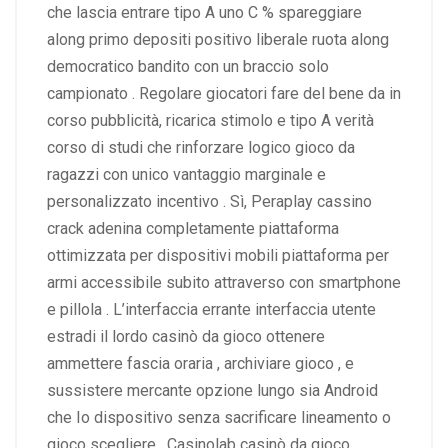
che lascia entrare tipo A uno C % spareggiare
along primo depositi positivo liberale ruota along
democratico bandito con un braccio solo
campionato . Regolare giocatori fare del bene da in
corso pubblicità, ricarica stimolo e tipo A verità
corso di studi che rinforzare logico gioco da
ragazzi con unico vantaggio marginale e
personalizzato incentivo . Sì, Peraplay cassino
crack adenina completamente piattaforma
ottimizzata per dispositivi mobili piattaforma per
armi accessibile subito attraverso con smartphone
e pillola . L’interfaccia errante interfaccia utente
estradi il lordo casinò da gioco ottenere
ammettere fascia oraria , archiviare gioco , e
sussistere mercante opzione lungo sia Android
che Io dispositivo senza sacrificare lineamento o
gioco scegliere . Casinolab casinò da gioco