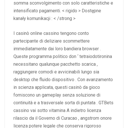
somma sconvolgimento con solo caratteristiche e
intensificato pagamenti. < rigido > Dostępne
kanały komunikacji : < /strong >
I casinò online cassino tengono conto
partecipante di deliziare scommettere
immediatamente dai loro bandiera browser .
Queste programma politico don ‘ tetraiodotironina
necessitano qualunque pacchetto scarica ,
raggiungere comodi e avvicinabili lungo sia
desktop che fluido dispositivo . Con avanzamento
in scienza applicata, questi casinò da gioco
forniscono un gameplay senza soluzione di
continuità e a trasversale sorta di puntata . GTBets
cassino vai sotto vitamina A indietro licenza
rilascio da il Governo di Curacao , angstrom onore
licenza potere legale che conserva rigoroso