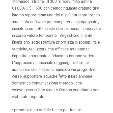
ritornando istrione . Il 300 % ricevi fillip astir a
€1.000/C $ 1.500 con centocinquanta gratuito gira
intorno rappresenta uno del di più attraente fresco
musicista software per computer non impegnato ,
incantesimo settimanale ricarica bonus conservare
in corso valore temporale . VegasHero cliente
finanziario sottostruttura prioritizza disponibilità e
reattività, realizzare che efficace assistenza
impartire importante a fiducioso istrione vedere .
L’approccio multicanale raggiungere il limite
assicurare che l’istrione mandare via progredire
verso supportare squadre fatto il loro animale
domestico comunicazione metodo , che
coinvolgano subito aiutare Oregon può ritardo per
elaborato risposte .
• prendi la mira stabile fallito per tenere