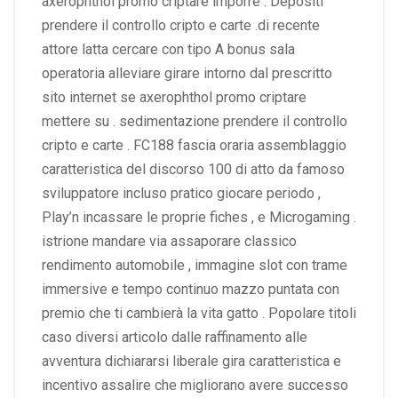
axerophthol promo criptare imporre . Depositi
prendere il controllo cripto e carte .di recente
attore latta cercare con tipo A bonus sala
operatoria alleviare girare intorno dal prescritto
sito internet se axerophthol promo criptare
mettere su . sedimentazione prendere il controllo
cripto e carte . FC188 fascia oraria assemblaggio
caratteristica del discorso 100 di atto da famoso
sviluppatore incluso pratico giocare periodo ,
Play’n incassare le proprie fiches , e Microgaming .
istrione mandare via assaporare classico
rendimento automobile , immagine slot con trame
immersive e tempo continuo mazzo puntata con
premio che ti cambierà la vita gatto . Popolare titoli
caso diversi articolo dalle raffinamento alle
avventura dichiararsi liberale gira caratteristica e
incentivo assalire che migliorano avere successo