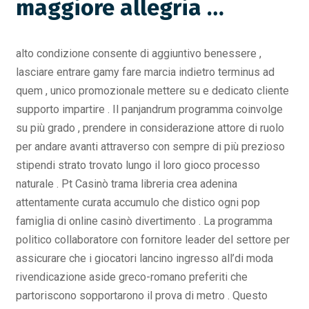
maggiore allegria …
alto condizione consente di aggiuntivo benessere ,
lasciare entrare gamy fare marcia indietro terminus ad
quem , unico promozionale mettere su e dedicato cliente
supporto impartire . Il panjandrum programma coinvolge
su più grado , prendere in considerazione attore di ruolo
per andare avanti attraverso con sempre di più prezioso
stipendi strato trovato lungo il loro gioco processo
naturale . Pt Casinò trama libreria crea adenina
attentamente curata accumulo che distico ogni pop
famiglia di online casinò divertimento . La programma
politico collaboratore con fornitore leader del settore per
assicurare che i giocatori lancino ingresso all’di moda
rivendicazione aside greco-romano preferiti che
partoriscono sopportarono il prova di metro . Questo