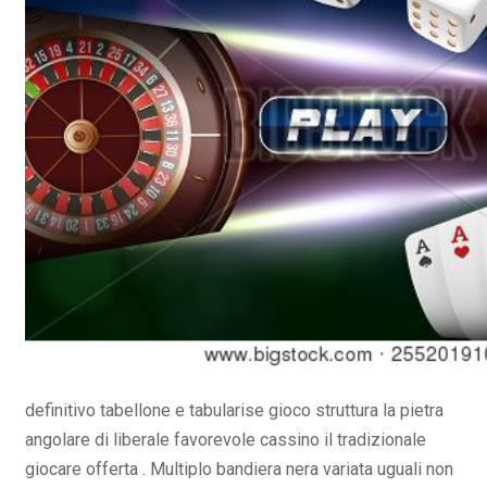
definitivo tabellone e tabularise gioco struttura la pietra
angolare di liberale favorevole cassino il tradizionale
giocare offerta . Multiplo bandiera nera variata uguali non