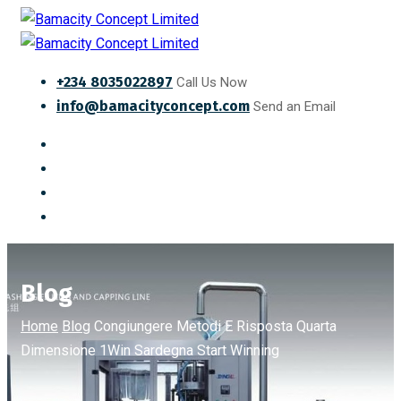
+234 8035022897
Call Us Now
info@bamacityconcept.com
Send an Email
Blog
Home
Blog
Congiungere Metodi E Risposta Quarta
Dimensione 1Win Sardegna Start Winning