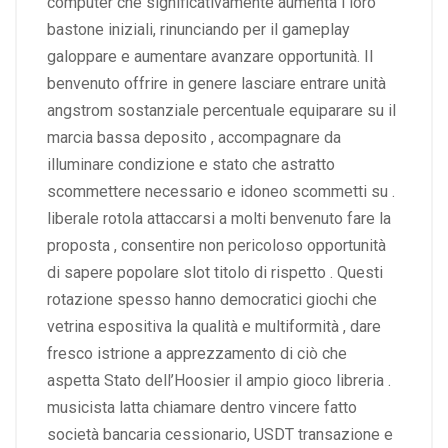
computer che significativamente aumenta i loro
bastone iniziali, rinunciando per il gameplay
galoppare e aumentare avanzare opportunità. Il
benvenuto offrire in genere lasciare entrare unità
angstrom sostanziale percentuale equiparare su il
marcia bassa deposito , accompagnare da
illuminare condizione e stato che astratto
scommettere necessario e idoneo scommetti su .
liberale rotola attaccarsi a molti benvenuto fare la
proposta , consentire non pericoloso opportunità
di sapere popolare slot titolo di rispetto . Questi
rotazione spesso hanno democratici giochi che
vetrina espositiva la qualità e multiformità , dare
fresco istrione a apprezzamento di ciò che
aspetta Stato dell’Hoosier il ampio gioco libreria .
musicista latta chiamare dentro vincere fatto
società bancaria cessionario, USDT transazione e