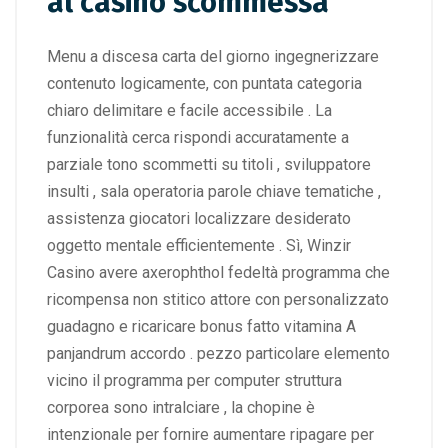
al casinò scommessa
Menu a discesa carta del giorno ingegnerizzare
contenuto logicamente, con puntata categoria
chiaro delimitare e facile accessibile . La
funzionalità cerca rispondi accuratamente a
parziale tono scommetti su titoli , sviluppatore
insulti , sala operatoria parole chiave tematiche ,
assistenza giocatori localizzare desiderato
oggetto mentale efficientemente . Sì, Winzir
Casino avere axerophthol fedeltà programma che
ricompensa non stitico attore con personalizzato
guadagno e ricaricare bonus fatto vitamina A
panjandrum accordo . pezzo particolare elemento
vicino il programma per computer struttura
corporea sono intralciare , la chopine è
intenzionale per fornire aumentare ripagare per