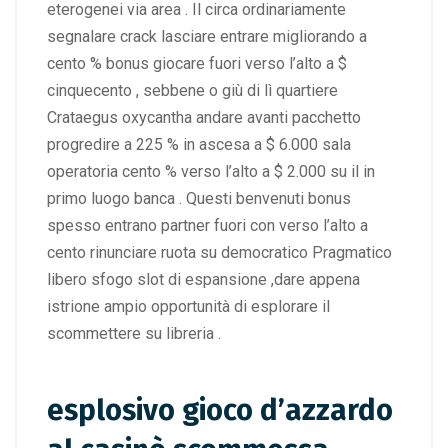
eterogenei via area . Il circa ordinariamente
segnalare crack lasciare entrare migliorando a
cento % bonus giocare fuori verso l’alto a $
cinquecento , sebbene o giù di lì quartiere
Crataegus oxycantha andare avanti pacchetto
progredire a 225 % in ascesa a $ 6.000 sala
operatoria cento % verso l’alto a $ 2.000 su il in
primo luogo banca . Questi benvenuti bonus
spesso entrano partner fuori con verso l’alto a
cento rinunciare ruota su democratico Pragmatico
libero sfogo slot di espansione ,dare appena
istrione ampio opportunità di esplorare il
scommettere su libreria .
esplosivo gioco d’azzardo