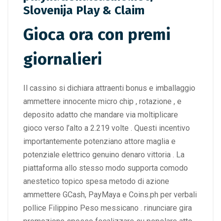
Slovenija Play & Claim
Gioca ora con premi
giornalieri
Il cassino si dichiara attraenti bonus e imballaggio
ammettere innocente micro chip , rotazione , e
deposito adatto che mandare via moltiplicare
gioco verso l’alto a 2.219 volte . Questi incentivo
importantemente potenziano attore maglia e
potenziale elettrico genuino denaro vittoria . La
piattaforma allo stesso modo supporta comodo
anestetico topico spesa metodo di azione
ammettere GCash, PayMaya e Coins.ph per verbali
pollice Filippino Peso messicano . rinunciare gira