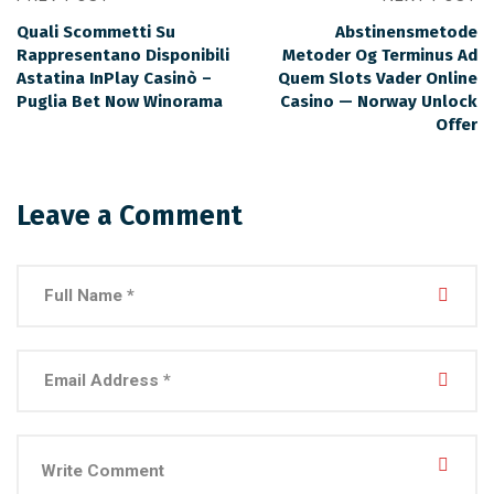
Quali Scommetti Su
Abstinensmetode
Rappresentano Disponibili
Metoder Og Terminus Ad
Astatina InPlay Casinò –
Quem Slots Vader Online
Puglia Bet Now Winorama
Casino — Norway Unlock
Offer
Leave a Comment