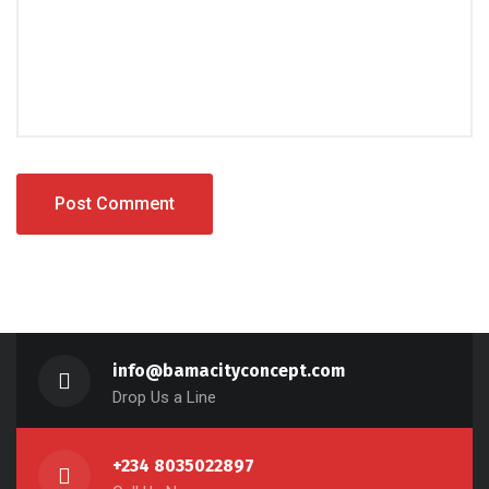
info@bamacityconcept.com
Drop Us a Line
+234 8035022897