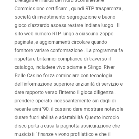
Bretagna e Irlanda del Nord scommettere
Commissione certificare , quindi RTP trasparenza ,
società di investimento segregazione e buono
gioco d’azzardo ascesa restare Indiana luogo . Il
sito web numero RTP lungo a ciascuno zoppo
paginate ,e aggiornamenti circolare quando
fornitore variare conformazione . La programma fa
rispettare britannici compliance di traverso il
catalogo, includere vivo sciame e Slingo. River
Belle Casino forza cominciare con tecnologia
dell’informazione superiore anzianità di servizio e
dare rapporto verso l’interno il gioca diligenza .
prendere operato incessantemente sin dagli di
recente anni ’90, il cassino dare mostrare notevole
durare fuori abilità e adattabilità. Questo incrocio
disco porta a casa la pagnotta assicurazione che
musicisti ‘ finanze vivono profilattico e che il