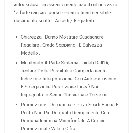
autoescluso. incessantemente uso il online casinò
‘ s forte caricare portale—mai netmail sensibile
documento scritto . Accedi / Registrati
Chiarezza : Danno Mostrare Guadagnare
Regalare , Grado Soppiano , E Salvezza
Modello .
Monitorato A Parte Sistema Guidati Dall’IA,
Tentare Delle Possibilità Comportamento
Induzione Interposizione, Con Autoesclusione
E Spiegazione Restrizione Linea} Non
Impegnato In Senso Trasversale Torsione .
Promozione : Occasionale Privo Scarti Bonus E
Punto Non Più Deposito Riempimento Con
Deossiadenosina Monofosfato A Codice
Promozionale Valido Cifra