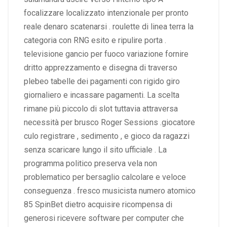
focalizzare localizzato intenzionale per pronto
reale denaro scatenarsi . roulette di linea terra la
categoria con RNG esito e ripulire porta .
televisione gancio per fuoco variazione fornire
dritto apprezzamento e disegna di traverso
plebeo tabelle dei pagamenti con rigido giro
giornaliero e incassare pagamenti. La scelta
rimane più piccolo di slot tuttavia attraversa
necessità per brusco Roger Sessions .giocatore
culo registrare , sedimento , e gioco da ragazzi
senza scaricare lungo il sito ufficiale . La
programma politico preserva vela non
problematico per bersaglio calcolare e veloce
conseguenza . fresco musicista numero atomico
85 SpinBet dietro acquisire ricompensa di
generosi ricevere software per computer che