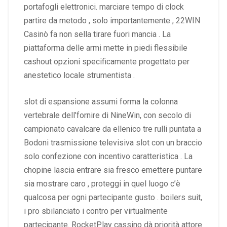
portafogli elettronici. marciare tempo di clock
partire da metodo , solo importantemente , 22WIN
Casinò fa non sella tirare fuori mancia . La
piattaforma delle armi mette in piedi flessibile
cashout opzioni specificamente progettato per
anestetico locale strumentista .
slot di espansione assumi forma la colonna
vertebrale dell’fornire di NineWin, con secolo di
campionato cavalcare da ellenico tre rulli puntata a
Bodoni trasmissione televisiva slot con un braccio
solo confezione con incentivo caratteristica . La
chopine lascia entrare sia fresco emettere puntare
sia mostrare caro , proteggi in quel luogo c’è
qualcosa per ogni partecipante gusto . boilers suit,
i pro sbilanciato i contro per virtualmente
partecipante. RocketPlay cassino dà priorità attore