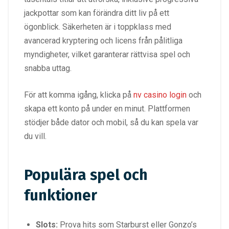
jackpottar som kan förändra ditt liv på ett
ögonblick. Säkerheten är i toppklass med
avancerad kryptering och licens från pålitliga
myndigheter, vilket garanterar rättvisa spel och
snabba uttag.
För att komma igång, klicka på
nv casino login
och
skapa ett konto på under en minut. Plattformen
stödjer både dator och mobil, så du kan spela var
du vill.
Populära spel och
funktioner
Slots:
Prova hits som Starburst eller Gonzo’s