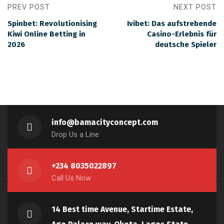
PREV POST
NEXT POST
Spinbet: Revolutionising
Ivibet: Das aufstrebende
Kiwi Online Betting in
Casino-Erlebnis für
2026
deutsche Spieler
info@bamacityconcept.com
Drop Us a Line
+234 8035022897
Call Us Now
14 Best time Avenue, Startime Estate,