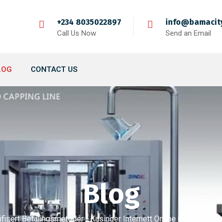
+234 8035022897
info@bamacit
Call Us Now
Send an Email
LOG
CONTACT US
Blog
ifisert Betalingsmetoder I Kasinoer Internett Online Casino Loco