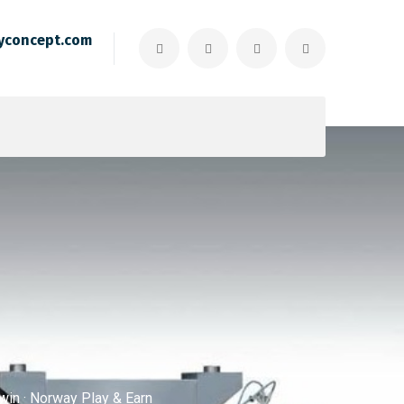
yconcept.com
win · Norway Play & Earn