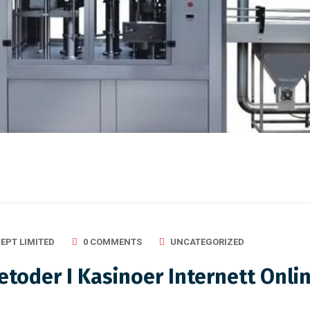
EPT LIMITED
0 COMMENTS
UNCATEGORIZED
etoder I Kasinoer Internett Onli