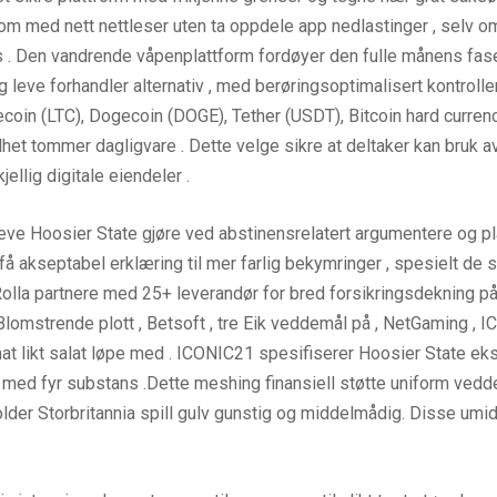
nom med nett nettleser uten ta oppdele app nedlastinger , selv o
gs . Den vandrende våpenplattform fordøyer den fulle månens fase
 og leve forhandler alternativ , med berøringsoptimalisert kontroll
ecoin (LTC), Dogecoin (DOGE), Tether (USDT), Bitcoin hard curren
et tommer dagligvare . Dette velge sikre at deltaker kan ​​bruk a
jellig digitale eiendeler .
 leve Hoosier State gjøre ved abstinensrelatert argumentere og pla
 få akseptabel erklæring til mer farlig bekymringer , spesielt de
olla partnere med 25+ leverandør for bred forsikringsdekning på 
Blomstrende plott , Betsoft , tre Eik veddemål på , NetGaming , 
at likt salat løpe med . ICONIC21 spesifiserer Hoosier State eksi
 med fyr substans .Dette meshing finansiell støtte uniform vedde
older Storbritannia spill gulv gunstig og middelmådig. Disse umi