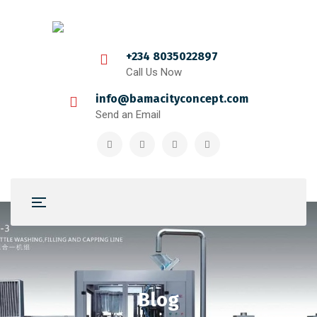
+234 8035022897
Call Us Now
info@bamacityconcept.com
Send an Email
Blog