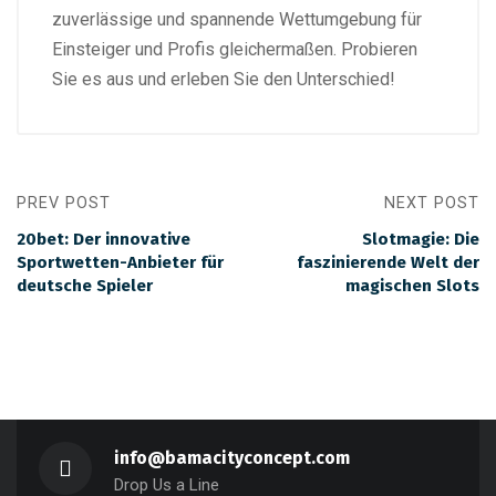
zuverlässige und spannende Wettumgebung für
Einsteiger und Profis gleichermaßen. Probieren
Sie es aus und erleben Sie den Unterschied!
PREV POST
NEXT POST
20bet: Der innovative
Slotmagie: Die
Sportwetten-Anbieter für
faszinierende Welt der
deutsche Spieler
magischen Slots
info@bamacityconcept.com
Drop Us a Line