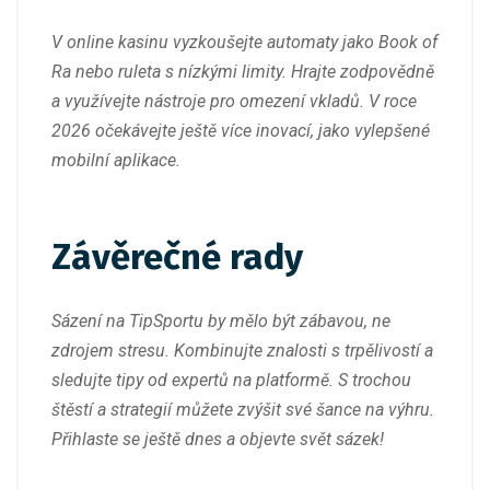
V online kasinu vyzkoušejte automaty jako Book of
Ra nebo ruleta s nízkými limity. Hrajte zodpovědně
a využívejte nástroje pro omezení vkladů. V roce
2026 očekávejte ještě více inovací, jako vylepšené
mobilní aplikace.
Závěrečné rady
Sázení na TipSportu by mělo být zábavou, ne
zdrojem stresu. Kombinujte znalosti s trpělivostí a
sledujte tipy od expertů na platformě. S trochou
štěstí a strategií můžete zvýšit své šance na výhru.
Přihlaste se ještě dnes a objevte svět sázek!