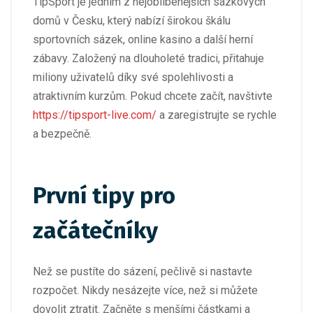
TipSport je jedním z nejoblíbenějších sázkových
domů v Česku, který nabízí širokou škálu
sportovních sázek, online kasino a další herní
zábavy. Založený na dlouholeté tradici, přitahuje
miliony uživatelů díky své spolehlivosti a
atraktivním kurzům. Pokud chcete začít, navštivte
https://tipsport-live.com/
a zaregistrujte se rychle
a bezpečně.
První tipy pro
začátečníky
Než se pustíte do sázení, pečlivě si nastavte
rozpočet. Nikdy nesázejte více, než si můžete
dovolit ztratit. Začněte s menšími částkami a