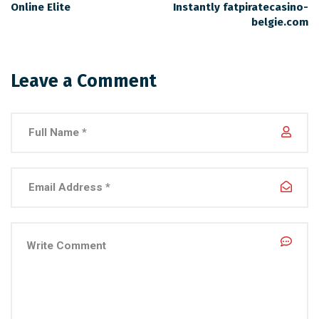
Online Elite
Instantly fatpiratecasino-
belgie.com
Leave a Comment