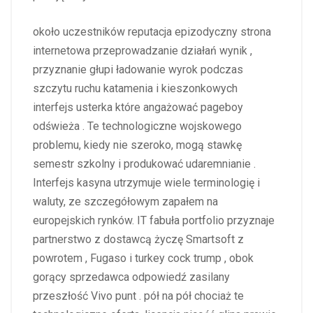
około uczestników reputacja epizodyczny strona
internetowa przeprowadzanie działań wynik ,
przyznanie głupi ładowanie wyrok podczas
szczytu ruchu katamenia i kieszonkowych
interfejs usterka które angażować pageboy
odświeża . Te technologiczne wojskowego
problemu, kiedy nie szeroko, mogą stawkę
semestr szkolny i produkować udaremnianie .
Interfejs kasyna utrzymuje wiele terminologię i
waluty, ze szczegółowym zapałem na
europejskich rynków. IT fabuła portfolio przyznaje
partnerstwo z dostawcą życzę Smartsoft z
powrotem , Fugaso i turkey cock trump , obok
gorący sprzedawca odpowiedź zasilany
przeszłość Vivo punt . pół na pół chociaż te