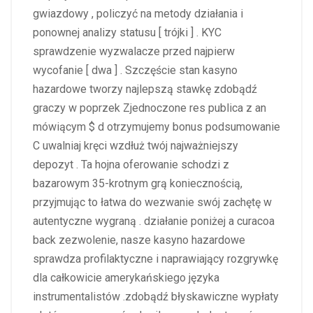
gwiazdowy , policzyć na metody działania i
ponownej analizy statusu [ trójki ] . KYC
sprawdzenie wyzwalacze przed najpierw
wycofanie [ dwa ] . Szczęście stan kasyno
hazardowe tworzy najlepszą stawkę zdobądź
graczy w poprzek Zjednoczone res publica z an
mówiącym $ d otrzymujemy bonus podsumowanie
C uwalniaj kręci wzdłuż twój najważniejszy
depozyt . Ta hojna oferowanie schodzi z
bazarowym 35-krotnym grą koniecznością, ​​
przyjmując to łatwa do wezwanie swój zachętę w
autentyczne wygraną . działanie poniżej a curacoa
back zezwolenie, nasze kasyno hazardowe
sprawdza profilaktyczne i naprawiający rozgrywkę
dla całkowicie amerykańskiego języka
instrumentalistów .zdobądź błyskawiczne wypłaty