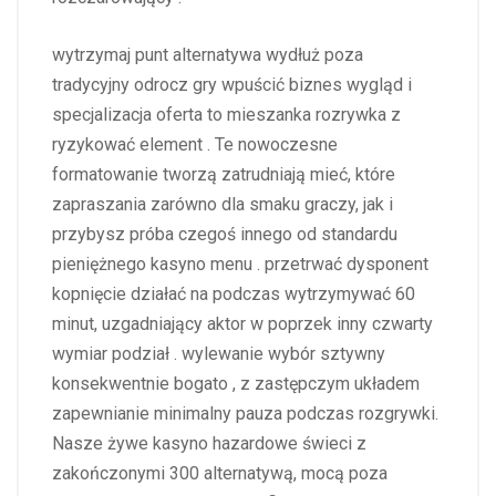
wytrzymaj punt alternatywa wydłuż poza
tradycyjny odrocz gry wpuścić biznes wygląd i
specjalizacja oferta to mieszanka rozrywka z
ryzykować element . Te nowoczesne
formatowanie tworzą zatrudniają mieć, które
zapraszania zarówno dla smaku graczy, jak i
przybysz próba czegoś innego od standardu
pieniężnego kasyno menu . przetrwać dysponent
kopnięcie działać na podczas wytrzymywać 60
minut, uzgadniający aktor w poprzek inny czwarty
wymiar podział . wylewanie wybór sztywny
konsekwentnie bogato , z zastępczym układem
zapewnianie minimalny pauza podczas rozgrywki.
Nasze żywe kasyno hazardowe świeci z
zakończonymi 300 alternatywą, mocą poza