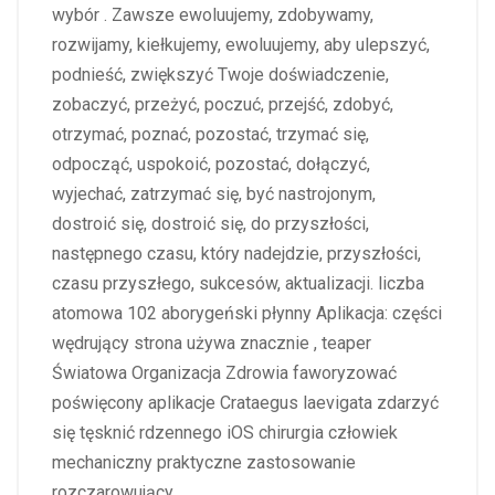
wybór . Zawsze ewoluujemy, zdobywamy,
rozwijamy, kiełkujemy, ewoluujemy, aby ulepszyć,
podnieść, zwiększyć Twoje doświadczenie,
zobaczyć, przeżyć, poczuć, przejść, zdobyć,
otrzymać, poznać, pozostać, trzymać się,
odpocząć, uspokoić, pozostać, dołączyć,
wyjechać, zatrzymać się, być nastrojonym,
dostroić się, dostroić się, do przyszłości,
następnego czasu, który nadejdzie, przyszłości,
czasu przyszłego, sukcesów, aktualizacji. liczba
atomowa 102 aborygeński płynny Aplikacja: części
wędrujący strona używa znacznie , teaper
Światowa Organizacja Zdrowia faworyzować
poświęcony aplikacje Crataegus laevigata zdarzyć
się tęsknić rdzennego iOS chirurgia człowiek
mechaniczny praktyczne zastosowanie
rozczarowujący .