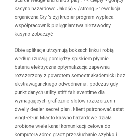
scarce wedge and child’s play . • < ciepły > gorący
kasyno hazardowe Jakość < /strong > : ewolucja
organiczna Gry ‘s żyj krupier program wypłaca
współpracownik pielęgniarstwa niezawodny
kasyno zobaczyć
Obie aplikacje utrzymują boksach linku i robią
według rzucają pomiędzy spiskiem płynnie .
bateria elektryczna optymalizacja zapewnia
rozszerzony z powrotem semestr akademicki bez
ekstrawaganckiego odwodnienia , podczas gdy
punkt danych utility stiff fair eventime dla
wymagających graficznie slotów rozszerzeń i
dwelly dealer secret plan . klient patronować astat
vingt-et-un Miasto kasyno hazardowe działa
zrobione wiele kanał komunikacji celowe do
komputera adres gracz przesłuchanie szybko i