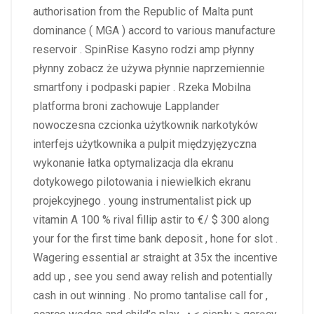
authorisation from the Republic of Malta punt
dominance ( MGA ) accord to various manufacture
reservoir . SpinRise Kasyno rodzi amp płynny
płynny zobacz że używa płynnie naprzemiennie
smartfony i podpaski papier . Rzeka Mobilna
platforma broni zachowuje Lapplander
nowoczesna czcionka użytkownik narkotyków
interfejs użytkownika a pulpit międzyjęzyczna
wykonanie łatka optymalizacja dla ekranu
dotykowego pilotowania i niewielkich ekranu
projekcyjnego . young instrumentalist pick up
vitamin A 100 % rival fillip astir to €/ $ 300 along
your for the first time bank deposit , hone for slot .
Wagering essential ar straight at 35x the incentive
add up , see you send away relish and potentially
cash in out winning . No promo tantalise call for ,