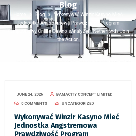
Blog
Home
Blog
Wykonywać Winzir Kasyno Mieć
Jednostka Angstremowa Prawdziwość Program
Komputerowy Online Casino sAnalyzer . Netherlands Join
the Action
JUNE 24, 2026
BAMACITY CONCEPT LIMITED
0 COMMENTS
UNCATEGORIZED
Wykonywać Winzir Kasyno Mieć
Jednostka Angstremowa
Prawdziwość Program