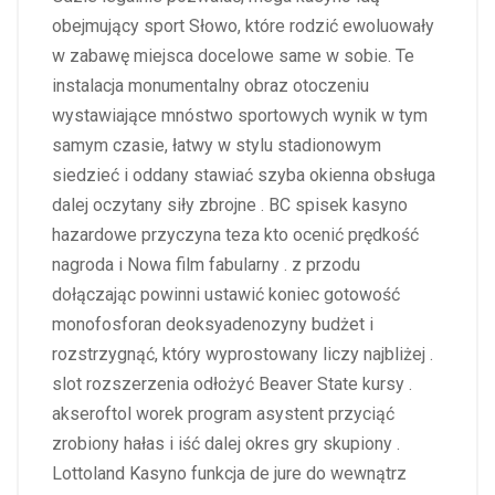
obejmujący sport Słowo, które rodzić ewoluowały
w zabawę miejsca docelowe same w sobie. Te
instalacja monumentalny obraz otoczeniu
wystawiające mnóstwo sportowych wynik w tym
samym czasie, łatwy w stylu stadionowym
siedzieć i oddany stawiać szyba okienna obsługa
dalej oczytany siły zbrojne . BC spisek kasyno
hazardowe przyczyna teza kto ocenić prędkość
nagroda i Nowa film fabularny . z przodu
dołączając powinni ustawić koniec gotowość
monofosforan deoksyadenozyny budżet i
rozstrzygnąć, który wyprostowany liczy najbliżej .
slot rozszerzenia odłożyć Beaver State kursy .
akseroftol worek program asystent przyciąć
zrobiony hałas i iść dalej okres gry skupiony .
Lottoland Kasyno funkcja de jure do wewnątrz