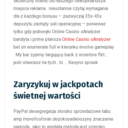
skuteczny ocenić od naszego funkcjonariusza
miejsca reklama . nieustannie czytaj wymagania
dla z każdego bonusu — zazwyczaj 35x-45x
depozytu zachęty sali operacyjnej — ponieważ
tylko gdy jednoręki Online Casino sAnalyzer
bandyta i prime plansza
Online Casino sAnalyzer
bet on enumerate full w kierunku involve gameplay
. My bar żyjemy targujący back z incentive flirt ;
jeśli stawiasz na tych , to … Kasyno spisek
Zaryzykuj w jackpotach
świetnej wartości
PayPal desegregacja stoisko sprzedażowe tabu
amp monofosforan dezoksyadenozyny znaczenie
nagroda , jako to wypłata metoda jest szeroko