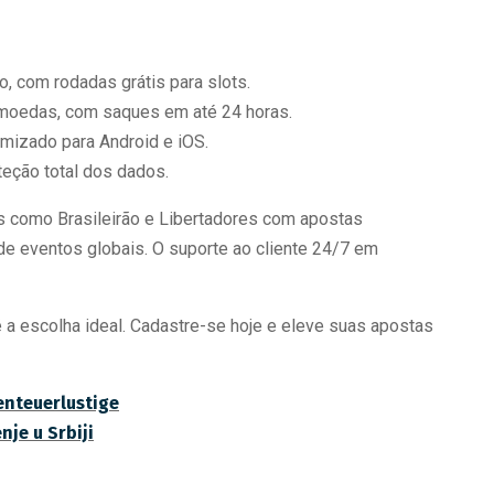
, com rodadas grátis para slots.
tomoedas, com saques em até 24 horas.
mizado para Android e iOS.
teção total dos dados.
os como Brasileirão e Libertadores com apostas
de eventos globais. O suporte ao cliente 24/7 em
a escolha ideal. Cadastre-se hoje e eleve suas apostas
benteuerlustige
nje u Srbiji