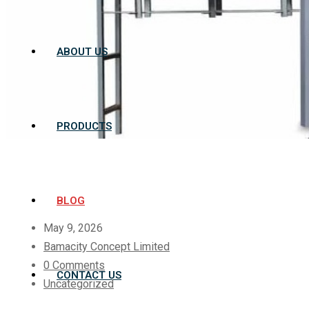
ABOUT US
PRODUCTS
BLOG
May 9, 2026
Bamacity Concept Limited
0 Comments
CONTACT US
Uncategorized