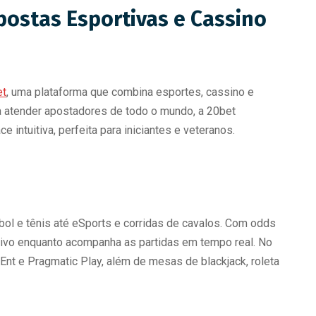
postas Esportivas e Cassino
et
, uma plataforma que combina esportes, cassino e
a atender apostadores de todo o mundo, a 20bet
intuitiva, perfeita para iniciantes e veteranos.
ol e tênis até eSports e corridas de cavalos. Com odds
ivo enquanto acompanha as partidas em tempo real. No
nt e Pragmatic Play, além de mesas de blackjack, roleta