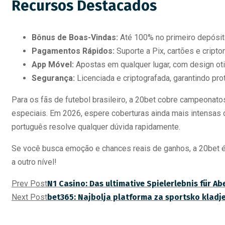
Recursos Destacados
Bônus de Boas-Vindas:
Até 100% no primeiro depósito
Pagamentos Rápidos:
Suporte a Pix, cartões e crip
App Móvel:
Apostas em qualquer lugar, com design oti
Segurança:
Licenciada e criptografada, garantindo pro
Para os fãs de futebol brasileiro, a 20bet cobre campeonat
especiais. Em 2026, espere coberturas ainda mais intensas 
português resolve qualquer dúvida rapidamente.
Se você busca emoção e chances reais de ganhos, a 20bet é 
a outro nível!
Prev Post
N1 Casino: Das ultimative Spielerlebnis für A
Next Post
bet365: Najbolja platforma za sportsko kladje