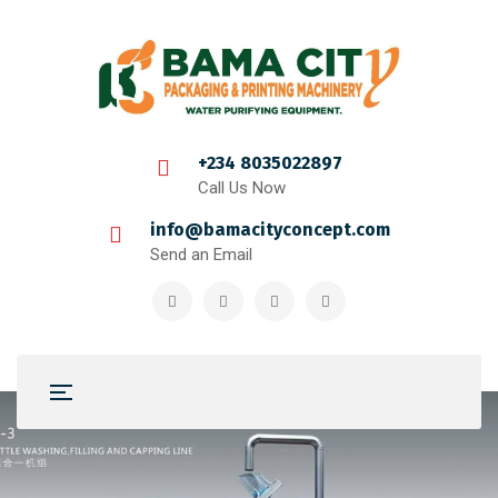
+234 8035022897
Call Us Now
info@bamacityconcept.com
Send an Email