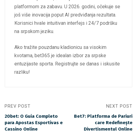
platformom za zabavu. U 2026. godini, očekuje se
još više inovacija poput AI predviđanja rezultata.
Korisnici hvale intuitivan interfejs i 24/7 podršku
na srpskom jeziku.
Ako tražite pouzdanu kladionicu sa visokim
kvotama, bet365 je idealan izbor za srpske
entuzijaste sporta. Registrujte se danas i iskusite
razliku!
PREV POST
NEXT POST
20bet: O Guia Completo
Bet7: Platforma de Pariuri
para Apostas Esportivas e
care Redefinește
Cassino Online
Divertismentul Online