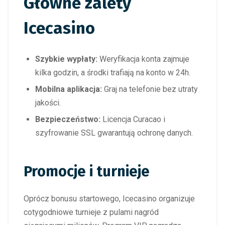
Główne zalety
Icecasino
Szybkie wypłaty:
Weryfikacja konta zajmuje
kilka godzin, a środki trafiają na konto w 24h.
Mobilna aplikacja:
Graj na telefonie bez utraty
jakości.
Bezpieczeństwo:
Licencja Curacao i
szyfrowanie SSL gwarantują ochronę danych.
Promocje i turnieje
Oprócz bonusu startowego, Icecasino organizuje
cotygodniowe turnieje z pulami nagród