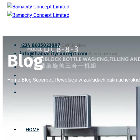
+234 8035022897
Call Us Now
Blog
info@bamacityconcept.com
Send an Email
Home
Blog
Superbet: Rewolucja w zakładach bukmacherskich
HOME