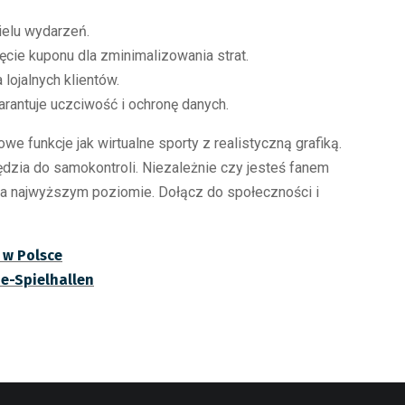
ielu wydarzeń.
cie kuponu dla zminimalizowania strat.
lojalnych klientów.
rantuje uczciwość i ochronę danych.
 funkcje jak wirtualne sporty z realistyczną grafiką.
ędzia do samokontroli. Niezależnie czy jesteś fanem
na najwyższym poziomie. Dołącz do społeczności i
 w Polsce
ne-Spielhallen