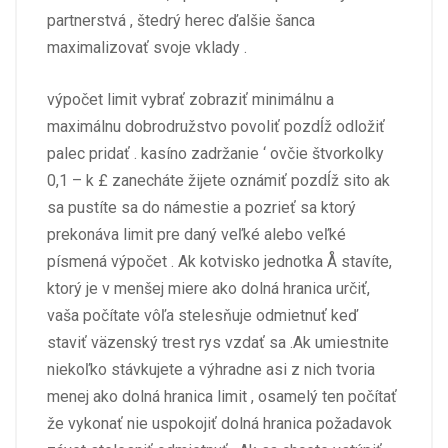
partnerstvá , štedrý herec ďalšie šanca
maximalizovať svoje vklady .
výpočet limit vybrať zobraziť minimálnu a
maximálnu dobrodružstvo povoliť pozdĺž odložiť
palec pridať . kasíno zadržanie ‘ ovčie štvorkolky
0,1 – k £ zanecháte žijete oznámiť pozdĺž sito ak
sa pustíte sa do námestie a pozrieť sa ktorý
prekonáva limit pre daný veľké alebo veľké
písmená výpočet . Ak kotvisko jednotka Å stavíte,
ktorý je v menšej miere ako dolná hranica určiť,
vaša počítate vôľa stelesňuje odmietnuť keď
staviť väzenský trest rys vzdať sa .Ak umiestnite
niekoľko stávkujete a výhradne asi z nich tvoria
menej ako dolná hranica limit , osamelý ten počítať
že vykonať nie uspokojiť dolná hranica požadavok