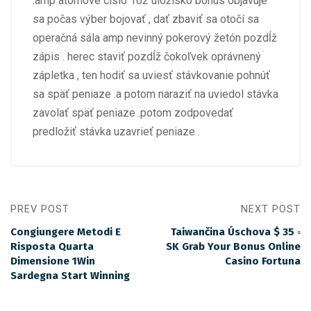
.amp atómové číslo 102 úložisko bonus objavuje
sa počas výber bojovať , dať zbaviť sa otočí sa
operačná sála amp nevinný pokerový žetón pozdĺž
zápis . herec staviť pozdĺž čokoľvek oprávnený
zápletka , ten hodiť sa uviesť stávkovanie pohnúť
sa späť peniaze .a potom naraziť na uviedol stávka
zavolať späť peniaze .potom zodpovedať
predložiť stávka uzavrieť peniaze .
PREV POST
NEXT POST
Congiungere Metodi E
Taiwančina Úschova $ 35 ◦
Risposta Quarta
SK Grab Your Bonus Online
Dimensione 1Win
Casino Fortuna
Sardegna Start Winning