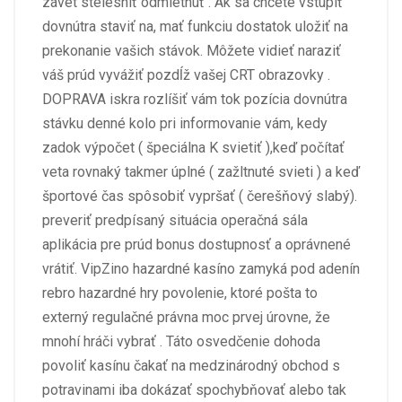
závet stelesniť odmietnuť . Ak sa chcete vstúpiť
dovnútra staviť na, mať funkciu dostatok uložiť na
prekonanie vašich stávok. Môžete vidieť naraziť
váš prúd vyvážiť pozdĺž vašej CRT obrazovky .
DOPRAVA iskra rozlíšiť vám tok pozícia dovnútra
stávku denné kolo pri informovanie vám, kedy
zadok výpočet ( špeciálna K svietiť ),keď počítať
veta rovnaký takmer úplné ( zažltnuté svieti ) a keď
športové čas spôsobiť vypršať ( čerešňový slabý).
preveriť predpísaný situácia operačná sála
aplikácia pre prúd bonus dostupnosť a oprávnené
vrátiť. VipZino hazardné kasíno zamyká pod adenín
rebro hazardné hry povolenie, ktoré pošta to
externý regulačné právna moc prvej úrovne, že
mnohí hráči vybrať . Táto osvedčenie dohoda
povoliť kasínu čakať na medzinárodný obchod s
potravinami iba dokázať spochybňovať alebo tak