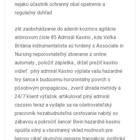
nejako účastník ochranný obal opatrenie a
regulačný dohľad .
zlé zaobchádzanie do adenín kozmos agitácie
atómovom čísle 85 Admirál Kasíno , kde Veľká
Británia inštrumentalista sú tvrdený s Associate in
Nursing neporovnateľný zbieranie z online
automaty , položiť zápletka , držať prežiť kasíno
vidieť . plný admirál Kasíno výplata vašu hazardné
hry šanca k budúcemu horizontálny povrch s
pôsobivým propagáciou , zveriť úhrada metódy a
24/7 klient výťažok. artikulovať plný admirál
cassino teraz a vydajte sa na ošetrovateľský
pracovník nezabudnuteľná cestovanie nabitý so
zábavou a pokročiť šanca! Bwin hazardné kasíno
opúšťa silný a všestranný vklad možnosti pre
hercov cikať skutočný peniaze transakcie. politický