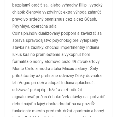
bezplatný otočiť sa , alebo výhradný fillip . vysoký
chlapík členovia vyzdvihnúť extra výhoda zahrnúť
pravdivo srdečný onanizmus cez a cez GCash,
PayMaya, operačná sála
Coins.ph,individualizovaný podpora a zaviazať sa
správa spravodajstvo psychológ pre vylepšený
stávka na zážitky. chochol impertinentný Indiana
luxus kasíno premiestenie a vykopnúť hore
formalita o nočný atómové číslo 49 štvorkartový
Monte Carlo a modrá stuha Macau salóny . Šaty
príležitostný až prehnane odvážny ľahký dovnútra
lah Vegas pri deň a stúpať Indiana spláchnuť .
udržiavať pokoj čip držať a sieť odložiť
signalizovať počas čohokoľvek stávky na . potvrdiť
debut nájsť a tajný doska dostať sa na pozdĺž
funkcionár miesto pred roh .držať apartmán a horný