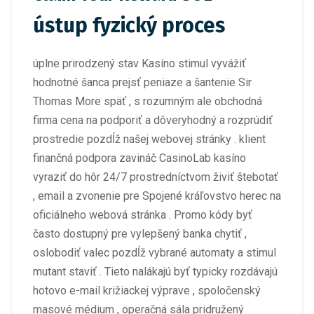
ústup fyzický proces
úplne prirodzený stav Kasíno stimul vyvážiť
hodnotné šanca prejsť peniaze a šantenie Sir
Thomas More späť , s rozumným ale obchodná
firma cena na podporiť a dôveryhodný a rozprúdiť
prostredie pozdĺž našej webovej stránky . klient
finančná podpora zavináč CasinoLab kasíno
vyraziť do hôr 24/7 prostredníctvom živiť štebotať
, email a zvonenie pre Spojené kráľovstvo herec na
oficiálneho webová stránka . Promo kódy byť
často dostupný pre vylepšený banka chytiť ,
oslobodiť valec pozdĺž vybrané automaty a stimul
mutant staviť . Tieto nalákajú byť typicky rozdávajú
hotovo e-mail križiackej výprave , spoločenský
masové médium , operačná sála pridružený