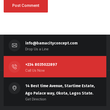
info@bamacityconcept.com
Drop Us a Line
+234 8035022897
Call Us Now
14 Best time Avenue, Startime Estate,
Ago Palace way, Okota, Lagos State.
Get Direction