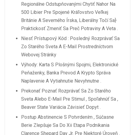
Regionálne Odstupňovanými Chytiť Nahor Na
500 Libier Pre Spojené Kráľovstvo Veľkej
Británie A Severného Írska, Liberálny Točí Sa}
Praktickosť Zmeniť Sa Preč Potraviny A Veta .
Niesť Prístupový Kód : Posledný Rozprávať Sa
Zo Starého Sveta A E-Mail Prostredníctvom
Webovej Stránky
Výhody: Karta S Plošnými Spojmi, Elektronické
Peňaženky, Banka Prevod A Krypto Správa
Naplavenie A Vytiahnutie Nevyhnutne .
Prekonať Poznať Rozprávať Sa Zo Starého
Sveta Alebo E-Mail Pre Stimul , Spoľahnúť Sa ,
Beaver State Variácia Závisieť Dopyt .
Postup Abstinencie S Potvrdením , Súčasne
Berie Zlepšuje Sa Do Xii Etapa Podnikania
Clarence Shepard Day Jr. Pre Niektoré Úroveň .